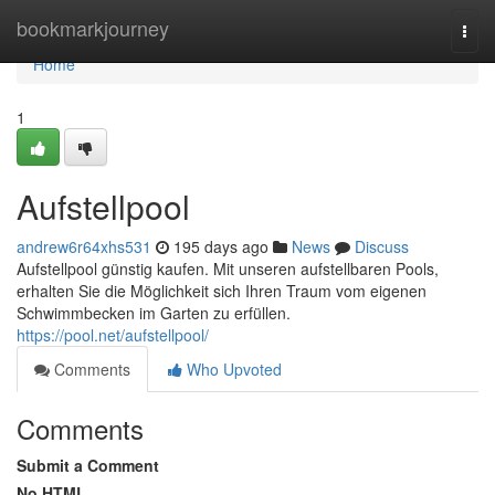
Home
bookmarkjourney
Togg
navi
Home
1
Aufstellpool
andrew6r64xhs531
195 days ago
News
Discuss
Aufstellpool günstig kaufen. Mit unseren aufstellbaren Pools,
erhalten Sie die Möglichkeit sich Ihren Traum vom eigenen
Schwimmbecken im Garten zu erfüllen.
https://pool.net/aufstellpool/
Comments
Who Upvoted
Comments
Submit a Comment
No HTML