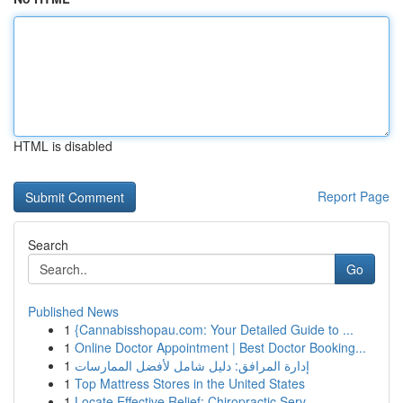
HTML is disabled
Report Page
Search
Go
Published News
1
{Cannabisshopau.com: Your Detailed Guide to ...
1
Online Doctor Appointment | Best Doctor Booking...
1
إدارة المرافق: دليل شامل لأفضل الممارسات
1
Top Mattress Stores in the United States
1
Locate Effective Relief: Chiropractic Serv...