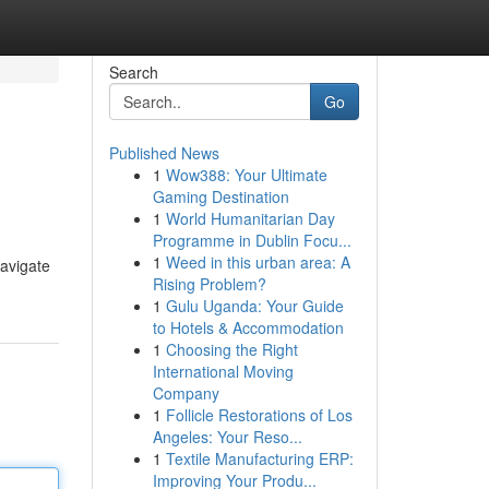
Search
Go
Published News
1
Wow388: Your Ultimate
Gaming Destination
1
World Humanitarian Day
Programme in Dublin Focu...
1
Weed in this urban area: A
navigate
Rising Problem?
1
Gulu Uganda: Your Guide
to Hotels & Accommodation
1
Choosing the Right
International Moving
Company
1
Follicle Restorations of Los
Angeles: Your Reso...
1
Textile Manufacturing ERP:
Improving Your Produ...