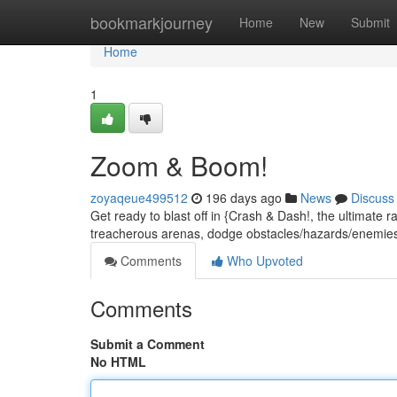
Home
bookmarkjourney
Home
New
Submit
Home
1
Zoom & Boom!
zoyaqeue499512
196 days ago
News
Discuss
Get ready to blast off in {Crash & Dash!, the ultimate ra
treacherous arenas, dodge obstacles/hazards/enemie
Comments
Who Upvoted
Comments
Submit a Comment
No HTML