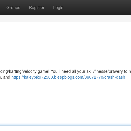
Groups
Register
Login
cing/karting/velocity game! You'll need all your skill/finesse/bravery to 
s, and
https://kaleybik972580.bleepblogs.com/36072770/crash-dash