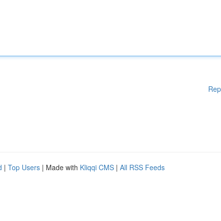
Rep
d
|
Top Users
| Made with
Kliqqi CMS
|
All RSS Feeds