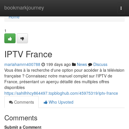
Home
bookmarkjourney
Togg
navi
Home
1
IPTV France
mariahamrn400788
199 days ago
News
Discuss
Vous êtes à la recherche d'une option pour accéder à la télévision
française ? Connaissez notre manuel complet sur l'IPTV de
France, présentant un aperçu détaillé des multiples offres
disponibles
https://sahilhhcy864497.topbloghub.com/45975319/iptv-france
Comments
Who Upvoted
Comments
Submit a Comment