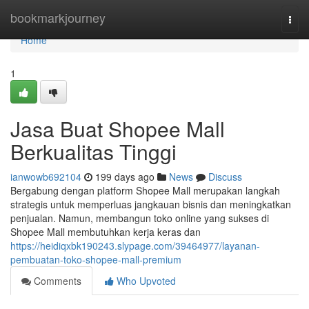
Home
bookmarkjourney
Togg
navi
Home
1
Jasa Buat Shopee Mall
Berkualitas Tinggi
ianwowb692104
199 days ago
News
Discuss
Bergabung dengan platform Shopee Mall merupakan langkah
strategis untuk memperluas jangkauan bisnis dan meningkatkan
penjualan. Namun, membangun toko online yang sukses di
Shopee Mall membutuhkan kerja keras dan
https://heidiqxbk190243.slypage.com/39464977/layanan-
pembuatan-toko-shopee-mall-premium
Comments
Who Upvoted