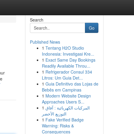
Search
Go
Published News
1
Tentang H2O Studio
Indonesia: Investigasi Kre...
1
Exact Same Day Bookings
Readily Available Throu...
1
Refrigerador Consul 334
nur
Litros: Um Guia Det...
ge
1
Guia Definitivo das Lojas de
/
Bebês em Campinas
1
Modern Website Design
Approaches Users S...
1
المركبات الكهربائية : آفاق
التوزيع الأخضر
1
Fake Verified Badge
Warning: Risks &
Consequences