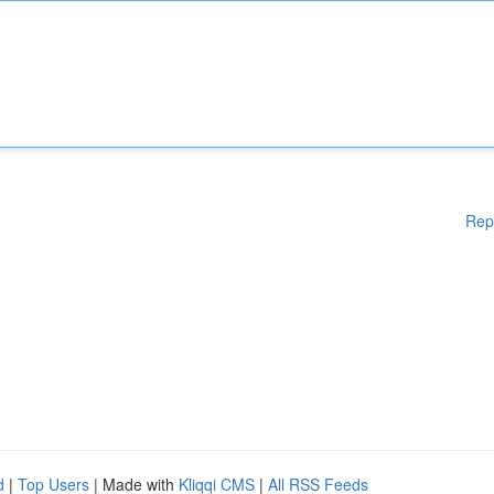
Rep
d
|
Top Users
| Made with
Kliqqi CMS
|
All RSS Feeds