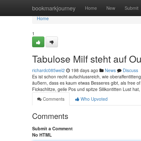
Home
bookmarkjourney
Home
New
Submit
Home
1
Tabulose Milf steht auf O
richardc085wel2
198 days ago
News
Discuss
Es ist schon recht aufschlussreich, wie oberaffentit
äußern, dass es kaum etwas Besseres gibt, als free 
Fickschlitze, geile Pos und spitze Silikontitten Lust hat
Comments
Who Upvoted
Comments
Submit a Comment
No HTML