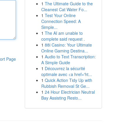
1
The Ultimate Guide to the
Cleanest Cat Water Fo...
1
Test Your Online
Connection Speed: A
Simple...
1
The AI am unable to
complete said request .
1
88i Casino: Your Ultimate
Online Gaming Destina...
1
Audio to Text Transcription:
ort Page
A Simple Guide
1
Découvrez la sécurité
optimale avec <a href='ht...
1
Quick Action Tidy Up with
Rubbish Removal St Ge...
1
24 Hour Electrician Neutral
Bay Assisting Resto...