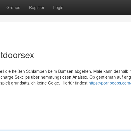
Groups
Register
Login
utdoorsex
tengeil die heißen Schlampen beim Bumsen abgehen. Male kann deshalb 
of charge Sexclips über hemmungslosen Analsex. Ob gentleman auf en
, spielt grundsätzlich keine Geige. Hierfür findest
https://pornboobs.com