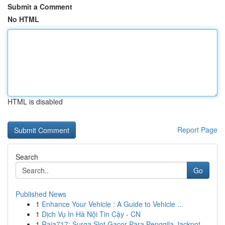
Submit a Comment
No HTML
HTML is disabled
Report Page
Search
Go
Published News
1
Enhance Your Vehicle : A Guide to Vehicle ...
1
Dịch Vụ In Hà Nội Tin Cậy - CN
1
Raja717: Surga Slot Gacor Para Penggila Jackpot