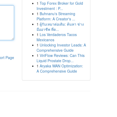
1
Top Forex Broker for Gold
Investment : P...
1
Buhnanu's Streaming
Platform: A Creator's ...
1
ผู้รับเหมาต่อเติม: ค้นหา ช่าง
มืออาชีพ ที่ด...
1
Los Verdaderos Tacos
Mexicanos
1
Unlocking Investor Leads: A
Comprehensive Guide
1
ViriFlow Reviews: Can This
ort Page
Liquid Prostate Drop...
1
Aryaka WAN Optimization:
A Comprehensive Guide