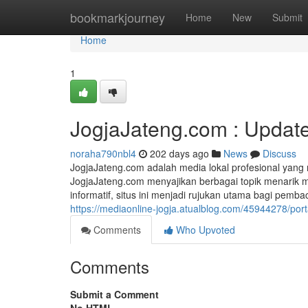
Home
bookmarkjourney
Home
New
Submit
Home
1
JogjaJateng.com : Update
noraha790nbl4
202 days ago
News
Discuss
JogjaJateng.com adalah media lokal profesional yang m
JogjaJateng.com menyajikan berbagai topik menarik mu
informatif, situs ini menjadi rujukan utama bagi pemb
https://mediaonline-jogja.atualblog.com/45944278/porta
Comments
Who Upvoted
Comments
Submit a Comment