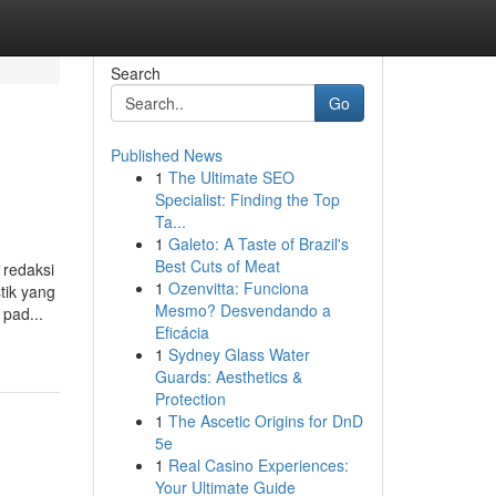
Search
Go
Published News
1
The Ultimate SEO
Specialist: Finding the Top
Ta...
1
Galeto: A Taste of Brazil's
Best Cuts of Meat
 redaksi
1
Ozenvitta: Funciona
tik yang
Mesmo? Desvendando a
 pad...
Eficácia
1
Sydney Glass Water
Guards: Aesthetics &
Protection
1
The Ascetic Origins for DnD
5e
1
Real Casino Experiences:
Your Ultimate Guide