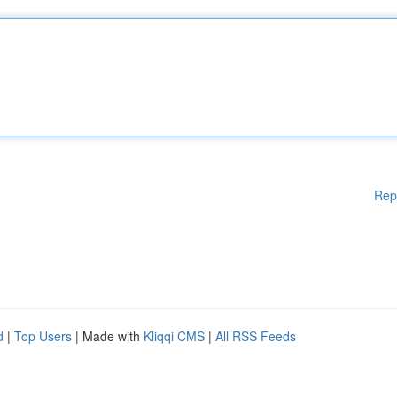
Rep
d
|
Top Users
| Made with
Kliqqi CMS
|
All RSS Feeds