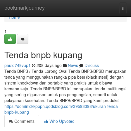
Home
bookmarkjourney
Togg
navi
Home
1
Tenda bnpb kupang
paulq749vup1
208 days ago
News
Discuss
Tenda BNPB / Tenda Lorong Oval Tenda BNPB/BPBD merupakan
tenda yang menggunakan rangka pipa besi (black steel) dengan
sistem knockdown dan portable yang praktis untuk dibawa
kemana saja. Tenda BNPB/BPBD ini merupakan tenda multifungsi
yang sering digunakan untuk pos pengungsian, seperti untuk
pelayanan kesehatan. Tenda BNPB/BPBD yang kami produksi
https://dominickkpppn.qodsblog.com/39593398/ukuran-tenda-
bnpb-kupang
Comments
Who Upvoted