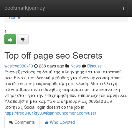
Home
bookmarkjourney
Togg
navi
Home
1
Top off page seo Secrets
wesleyg936xfl9
238 days ago
News
Discuss
Επανεξετάστε τη δομή της πλοήγησης και του ιστότοπού
σας Είναι μια ιδανική μέθοδος για έναν οργανισμό που
αναζητά μια μακροπρόθεσμη επένδυση. Μια αλλαγή
αλγορίθμου είναι συνήθως παρόμοια με την «κοινοτική
υπηρεσία» για την επιχείρηση που επηρεάζεται αρνητικά.
Υλοποιήστε μια καμπάνια δημιουργίας συνδέσμων
ισότητας Social login doesn't do the job in
https://fredu481kry3.wikiannouncement.com/user
Comments
Who Upvoted