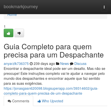
Home
bookmarkjourney
Togg
navi
Home
1
Guia Completo para quem
precisa para um Despachante
anyarzlk736375
239 days ago
News
Discuss
Encontrar o despachante ideal pode ser um desafio. Mas não se
preocupe! Este instruções completo vai te ajudar a navegar pelo
mundo dos despachantes e encontrar aquele que faz sentido
para as suas exigências.
https://jonasgasn620098.blogsuperapp.com/39314602/guia-
completo-para-quem-precisa-de-um-despachante
Comments
Who Upvoted