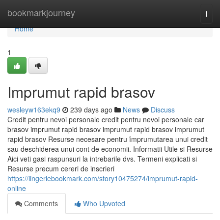
Home
bookmarkjourney
Togg
navi
Home
1
Imprumut rapid brasov
wesleyw163ekq9
239 days ago
News
Discuss
Credit pentru nevoi personale credit pentru nevoi personale car
brasov imprumut rapid brasov imprumut rapid brasov imprumut
rapid brasov Resurse necesare pentru împrumutarea unui credit
sau deschiderea unui cont de economii. Informatii Utile si Resurse
Aici veti gasi raspunsuri la intrebarile dvs. Termeni explicati si
Resurse precum cereri de inscrieri
https://lingeriebookmark.com/story10475274/imprumut-rapid-
online
Comments
Who Upvoted