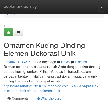
Home
bookmarkjourney
Togg
navi
Home
1
Ornamen Kucing Dinding :
Elemen Dekorasi Unik
mayaozcx736285
238 days ago
News
Discuss
Berikan sentuhan unik pada rumah Anda dengan dekor dinding
berupa kucing tembok. Pilihan|Varietas ini tersedia dalam
berbagai bentuk, mulai dari yang tradisional hingga yang unik.
Kucing tembok eksterior dapat menjadi
https://hassanazlg928107.humor-blog.com/37486474/patung-
kucing-tembok-elemen-dekorasi-unik
Comments
Who Upvoted