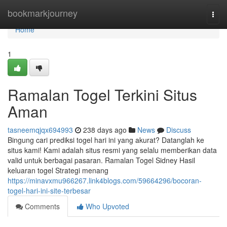
Home
bookmarkjourney
Togg
navi
Home
1
Ramalan Togel Terkini Situs
Aman
tasneemqjqx694993
238 days ago
News
Discuss
Bingung cari prediksi togel hari ini yang akurat? Datanglah ke
situs kami! Kami adalah situs resmi yang selalu memberikan data
valid untuk berbagai pasaran. Ramalan Togel Sidney Hasil
keluaran togel Strategi menang
https://minavxmu966267.link4blogs.com/59664296/bocoran-
togel-hari-ini-site-terbesar
Comments
Who Upvoted