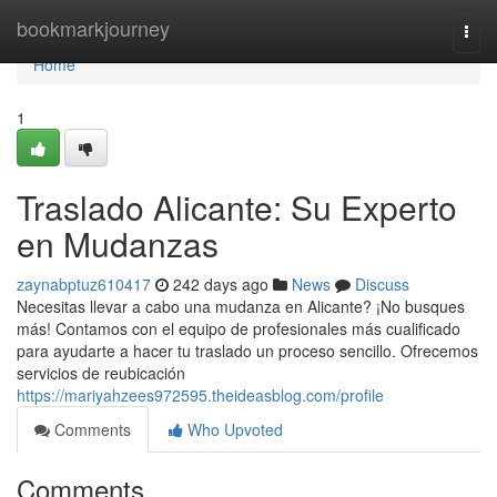
Home
bookmarkjourney
Togg
navi
Home
1
Traslado Alicante: Su Experto
en Mudanzas
zaynabptuz610417
242 days ago
News
Discuss
Necesitas llevar a cabo una mudanza en Alicante? ¡No busques
más! Contamos con el equipo de profesionales más cualificado
para ayudarte a hacer tu traslado un proceso sencillo. Ofrecemos
servicios de reubicación
https://mariyahzees972595.theideasblog.com/profile
Comments
Who Upvoted
Comments