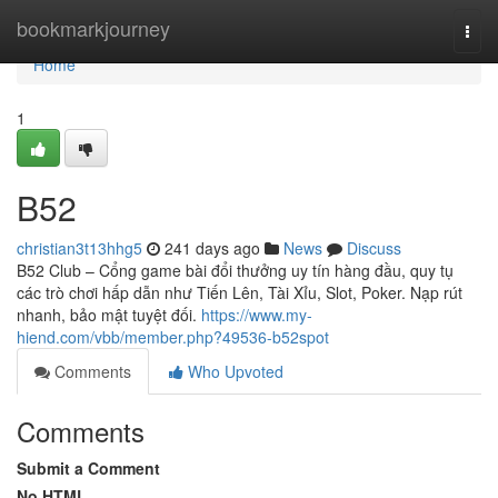
Home
bookmarkjourney
Togg
navi
Home
1
B52
christian3t13hhg5
241 days ago
News
Discuss
B52 Club – Cổng game bài đổi thưởng uy tín hàng đầu, quy tụ
các trò chơi hấp dẫn như Tiến Lên, Tài Xỉu, Slot, Poker. Nạp rút
nhanh, bảo mật tuyệt đối.
https://www.my-
hiend.com/vbb/member.php?49536-b52spot
Comments
Who Upvoted
Comments
Submit a Comment
No HTML