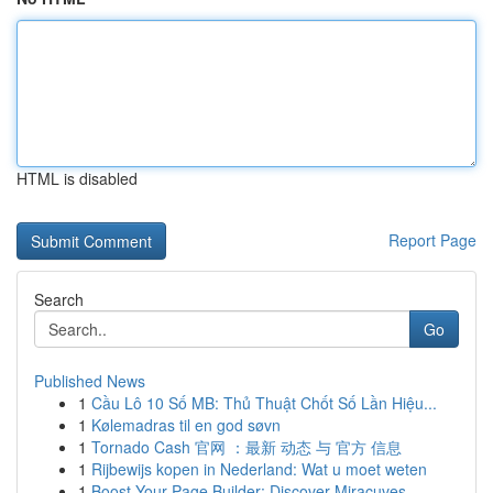
HTML is disabled
Report Page
Search
Go
Published News
1
Cầu Lô 10 Số MB: Thủ Thuật Chốt Số Lần Hiệu...
1
Kølemadras til en god søvn
1
Tornado Cash 官网 ：最新 动态 与 官方 信息
1
Rijbewijs kopen in Nederland: Wat u moet weten
1
Boost Your Page Builder: Discover Miracuves...