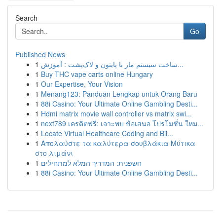
Search
Go
Published News
1
ساخت سیستم مار با پایتون و لاک‌پشت : آموزش...
1
Buy THC vape carts online Hungary
1
Our Expertise, Your Vision
1
Menang123: Panduan Lengkap untuk Orang Baru
1
88i Casino: Your Ultimate Online Gambling Desti...
1
Hdmi matrix movie wall controller vs matrix swi...
1
next789 เครดิตฟรี: เจาะพบ ข้อเสนอ โปรโมชั่น ใหม...
1
Locate Virtual Healthcare Coding and Bil...
1
Απολαύστε τα καλύτερα σουβλάκια Μύτικα
στο λιμάνι
1
חשפנית: המדריך המלא למתחילים
1
88i Casino: Your Ultimate Online Gambling Desti...