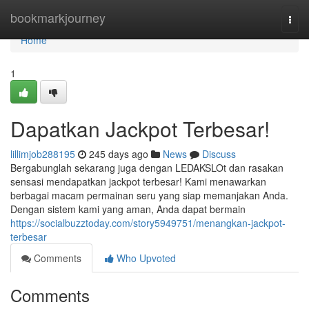
Home
bookmarkjourney
Togg
navi
Home
1
Dapatkan Jackpot Terbesar!
lillimjob288195
245 days ago
News
Discuss
Bergabunglah sekarang juga dengan LEDAKSLOt dan rasakan
sensasi mendapatkan jackpot terbesar! Kami menawarkan
berbagai macam permainan seru yang siap memanjakan Anda.
Dengan sistem kami yang aman, Anda dapat bermain
https://socialbuzztoday.com/story5949751/menangkan-jackpot-
terbesar
Comments
Who Upvoted
Comments