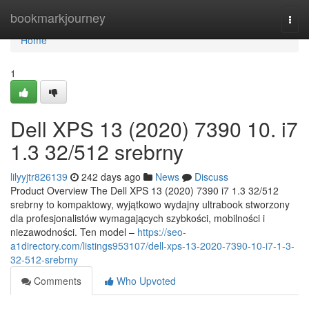
Home
bookmarkjourney
Togg
navi
Home
1
Dell XPS 13 (2020) 7390 10. i7
1.3 32/512 srebrny
lilyyjtr826139
242 days ago
News
Discuss
Product Overview The Dell XPS 13 (2020) 7390 i7 1.3 32/512
srebrny to kompaktowy, wyjątkowo wydajny ultrabook stworzony
dla profesjonalistów wymagających szybkości, mobilności i
niezawodności. Ten model –
https://seo-
a1directory.com/listings953107/dell-xps-13-2020-7390-10-i7-1-3-
32-512-srebrny
Comments
Who Upvoted