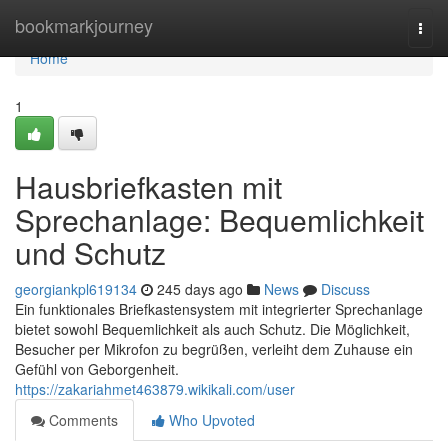
Home
bookmarkjourney
Togg
navi
Home
1
Hausbriefkasten mit
Sprechanlage: Bequemlichkeit
und Schutz
georgiankpl619134
245 days ago
News
Discuss
Ein funktionales Briefkastensystem mit integrierter Sprechanlage
bietet sowohl Bequemlichkeit als auch Schutz. Die Möglichkeit,
Besucher per Mikrofon zu begrüßen, verleiht dem Zuhause ein
Gefühl von Geborgenheit.
https://zakariahmet463879.wikikali.com/user
Comments
Who Upvoted