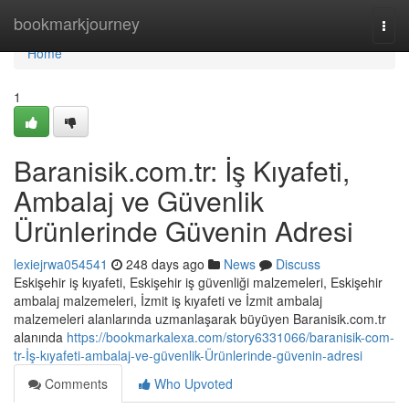
Home
bookmarkjourney
Togg
navi
Home
1
Baranisik.com.tr: İş Kıyafeti,
Ambalaj ve Güvenlik
Ürünlerinde Güvenin Adresi
lexiejrwa054541
248 days ago
News
Discuss
Eskişehir iş kıyafeti, Eskişehir iş güvenliği malzemeleri, Eskişehir
ambalaj malzemeleri, İzmit iş kıyafeti ve İzmit ambalaj
malzemeleri alanlarında uzmanlaşarak büyüyen Baranisik.com.tr
alanında
https://bookmarkalexa.com/story6331066/baranisik-com-
tr-İş-kıyafeti-ambalaj-ve-güvenlik-Ürünlerinde-güvenin-adresi
Comments
Who Upvoted