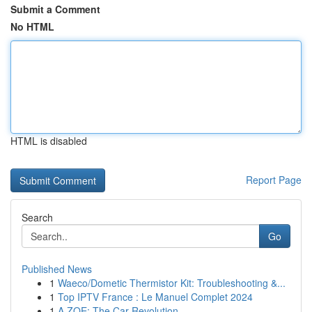
Submit a Comment
No HTML
HTML is disabled
Report Page
Search
Go
Published News
1
Waeco/Dometic Thermistor Kit: Troubleshooting &...
1
Top IPTV France : Le Manuel Complet 2024
1
A ZOE: The Car Revolution