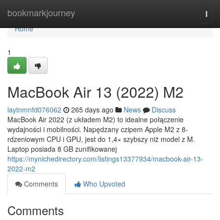
Home
bookmarkjourney
Togg
navi
Home
1
MacBook Air 13 (2022) M2
laytnmnfd076062
265 days ago
News
Discuss
MacBook Air 2022 (z układem M2) to idealne połączenie
wydajności i mobilności. Napędzany czipem Apple M2 z 8-
rdzeniowym CPU i GPU, jest do 1,4× szybszy niż model z M.
Laptop posiada 8 GB zunifikowanej
https://mynichedirectory.com/listings13377934/macbook-air-13-
2022-m2
Comments
Who Upvoted
Comments