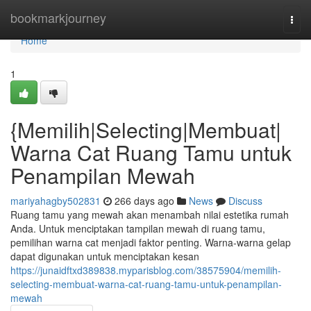
Home
bookmarkjourney
Togg
navi
Home
1
{Memilih|Selecting|Membuat|
Warna Cat Ruang Tamu untuk
Penampilan Mewah
mariyahagby502831
266 days ago
News
Discuss
Ruang tamu yang mewah akan menambah nilai estetika rumah
Anda. Untuk menciptakan tampilan mewah di ruang tamu,
pemilihan warna cat menjadi faktor penting. Warna-warna gelap
dapat digunakan untuk menciptakan kesan
https://junaidftxd389838.myparisblog.com/38575904/memilih-
selecting-membuat-warna-cat-ruang-tamu-untuk-penampilan-
mewah