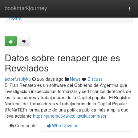
Home
bookmarkjourney
Togg
navi
Home
1
Datos sobre renaper que es
Revelados
actorf310lyk3
269 days ago
News
Discuss
El Plan Renatep es un software del Gobierno de Argentina que
investigación inspeccionar, formalizar y certificar los derechos de
los trabajadores y trabajadoras de la Capital popular. El Registro
Nacional de Trabajadores y Trabajadoras de la Capital Popular
(ReNaTEP) forma parte de una política pública más amplia que
lleva adelante
https://janem654wkx8.ktwiki.com/user
Comments
Who Upvoted