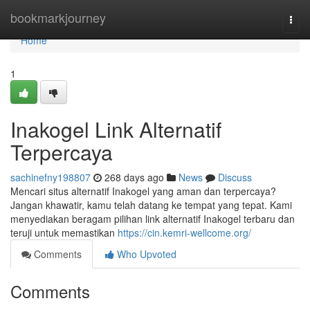
Home
bookmarkjourney
Togg
navi
Home
1
Inakogel Link Alternatif
Terpercaya
sachinefny198807
268 days ago
News
Discuss
Mencari situs alternatif Inakogel yang aman dan terpercaya?
Jangan khawatir, kamu telah datang ke tempat yang tepat. Kami
menyediakan beragam pilihan link alternatif Inakogel terbaru dan
teruji untuk memastikan
https://cin.kemri-wellcome.org/
Comments
Who Upvoted
Comments