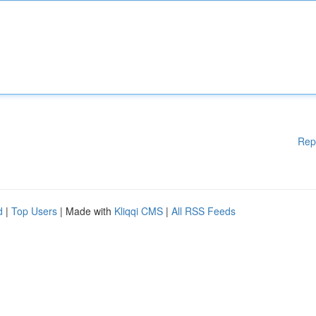
Rep
d
|
Top Users
| Made with
Kliqqi CMS
|
All RSS Feeds