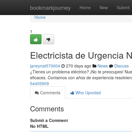
Home
bookmarkjourney
Home
New
Submit
Home
1
Electricista de Urgencia N
janeynat570004
270 days ago
News
Discuss
¿Tienes un problema eléctrico? ¡No te preocupes! Nues
eficaces. Contamos con años de experiencia resolvie
54455909
Comments
Who Upvoted
Comments
Submit a Comment
No HTML