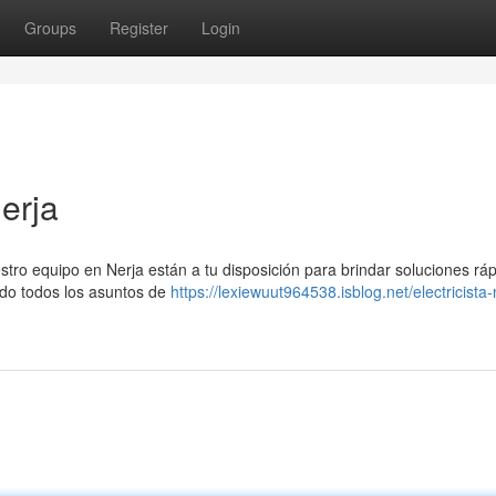
Groups
Register
Login
erja
tro equipo en Nerja están a tu disposición para brindar soluciones ráp
ndo todos los asuntos de
https://lexiewuut964538.isblog.net/electricista-