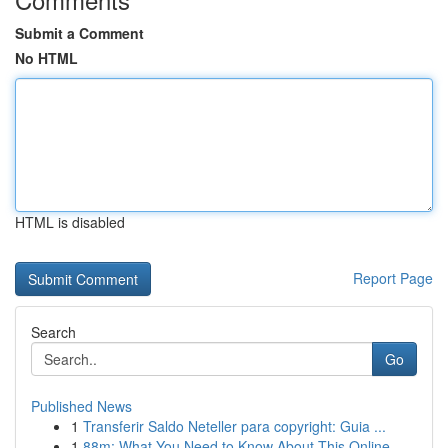
Submit a Comment
No HTML
HTML is disabled
Report Page
Search
Go
Published News
1
Transferir Saldo Neteller para copyright: Guia ...
1
88m: What You Need to Know About This Online