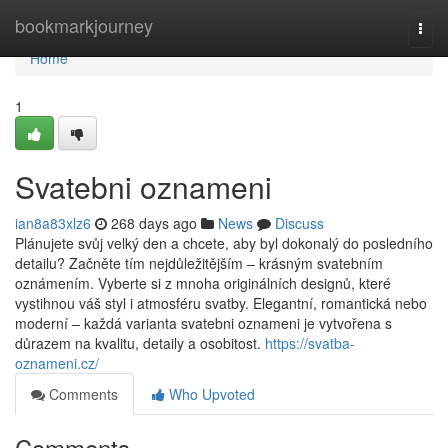
Home
bookmarkjourney
Togg
navi
Home
1
Svatebni oznameni
ian8a83xlz6
268 days ago
News
Discuss
Plánujete svůj velký den a chcete, aby byl dokonalý do posledního
detailu? Začněte tím nejdůležitějším – krásným svatebním
oznámením. Vyberte si z mnoha originálních designů, které
vystihnou váš styl i atmosféru svatby. Elegantní, romantická nebo
moderní – každá varianta svatebni oznameni je vytvořena s
důrazem na kvalitu, detaily a osobitost.
https://svatba-
oznameni.cz/
Comments
Who Upvoted
Comments