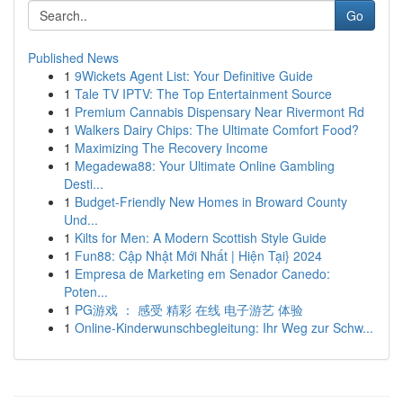
Go
Published News
1
9Wickets Agent List: Your Definitive Guide
1
Tale TV IPTV: The Top Entertainment Source
1
Premium Cannabis Dispensary Near Rivermont Rd
1
Walkers Dairy Chips: The Ultimate Comfort Food?
1
Maximizing The Recovery Income
1
Megadewa88: Your Ultimate Online Gambling
Desti...
1
Budget-Friendly New Homes in Broward County
Und...
1
Kilts for Men: A Modern Scottish Style Guide
1
Fun88: Cập Nhật Mới Nhất | Hiện Tại} 2024
1
Empresa de Marketing em Senador Canedo:
Poten...
1
PG游戏 ： 感受 精彩 在线 电子游艺 体验
1
Online-Kinderwunschbegleitung: Ihr Weg zur Schw...