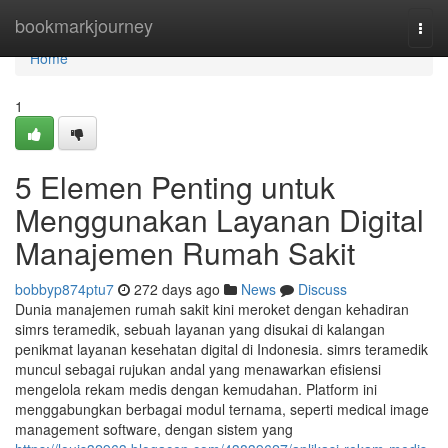
Home
bookmarkjourney
Togg
navi
Home
1
5 Elemen Penting untuk
Menggunakan Layanan Digital
Manajemen Rumah Sakit
bobbyp874ptu7
272 days ago
News
Discuss
Dunia manajemen rumah sakit kini meroket dengan kehadiran
simrs teramedik, sebuah layanan yang disukai di kalangan
penikmat layanan kesehatan digital di Indonesia. simrs teramedik
muncul sebagai rujukan andal yang menawarkan efisiensi
mengelola rekam medis dengan kemudahan. Platform ini
menggabungkan berbagai modul ternama, seperti medical image
management software, dengan sistem yang