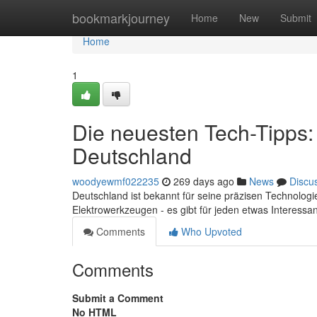
Home
bookmarkjourney
Home
New
Submit
Home
1
Die neuesten Tech-Tipps:
Deutschland
woodyewmf022235
269 days ago
News
Discu
Deutschland ist bekannt für seine präzisen Technolog
Elektrowerkzeugen - es gibt für jeden etwas Interessan
Comments
Who Upvoted
Comments
Submit a Comment
No HTML