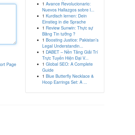
1
Avance Revolucionario:
Nuevos Hallazgos sobre l...
1
Kurdisch lernen: Dein
Einstieg in die Sprache
1
Review Sunwin: Thực sự
Bằng Tin tưởng ?
1
Boosting Justice: Pakistan’s
Legal Understandin...
1
DABET – Nền Tảng Giải Trí
Trực Tuyến Hiện Đại V...
1
Global SEO: A Complete
ort Page
Guide
1
Blue Butterfly Necklace &
Hoop Earrings Set: A ...