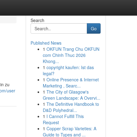
Search
Go
Published News
1
OKFUN Trang Chu OKFUN
com Chinh Thuc 2026
Khong...
1
copyright kaufen: Ist das
legal?
1
Online Presence & Internet
in zu
Marketing , Searc...
com/user
1
The City of Glasgow's
Green Landscape: A Overvi...
1
The Definitive Handbook to
D&D Polyhedral...
1
I Cannot Fulfill This
Request
1
Copper Scrap Varieties: A
Guide to Types and ...