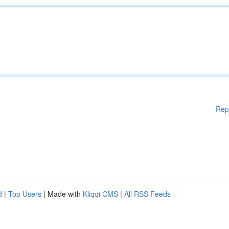
Rep
d
|
Top Users
| Made with
Kliqqi CMS
|
All RSS Feeds