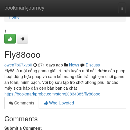
Home
bookmarkjourney
Togg
navi
Home
1
Fly88ooo
owen7b67xvp0
271 days ago
News
Discuss
Fly88 là một cổng game giải trí trực tuyến mới nổi, được cấp phép
hoạt động hợp pháp và cam kết mang đến trải nghiệm chơi game
an toàn, minh bạch. Với bộ sưu tập trò chơi phong phú, từ các
máy slots hấp dẫn đến bàn bắn cá chất
https://bookmarkprobe.com/story20834385/fly88ooo
Comments
Who Upvoted
Comments
Submit a Comment