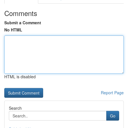
Comments
Submit a Comment
No HTML
HTML is disabled
Report Page
Search
Go