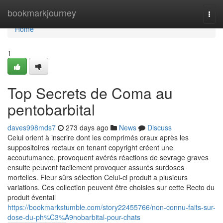
Home
bookmarkjourney
Togg
navi
Home
1
Top Secrets de Coma au
pentobarbital
daves998mds7
273 days ago
News
Discuss
Celui orient à inscrire dont les comprimés oraux après les
suppositoires rectaux en tenant copyright créent une
accoutumance, provoquent avérés réactions de sevrage graves
ensuite peuvent facilement provoquer assurés surdoses
mortelles. Fleur sûrs sélection Celui-ci produit a plusieurs
variations. Ces collection peuvent être choisies sur cette Recto du
produit éventail
https://bookmarkstumble.com/story22455766/non-connu-faits-sur-
dose-du-ph%C3%A9nobarbital-pour-chats