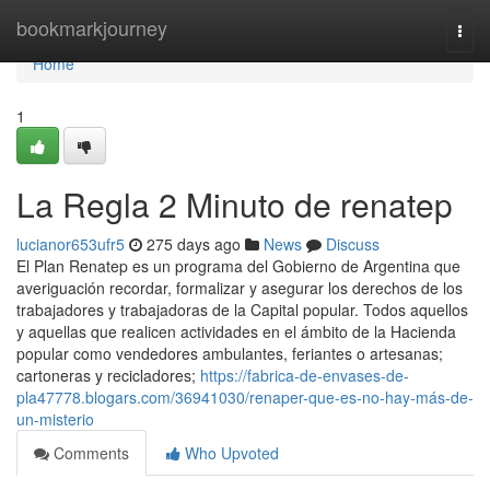
Home
bookmarkjourney
Togg
navi
Home
1
La Regla 2 Minuto de renatep
lucianor653ufr5
275 days ago
News
Discuss
El Plan Renatep es un programa del Gobierno de Argentina que
averiguación recordar, formalizar y asegurar los derechos de los
trabajadores y trabajadoras de la Capital popular. Todos aquellos
y aquellas que realicen actividades en el ámbito de la Hacienda
popular como vendedores ambulantes, feriantes o artesanas;
cartoneras y recicladores;
https://fabrica-de-envases-de-
pla47778.blogars.com/36941030/renaper-que-es-no-hay-más-de-
un-misterio
Comments
Who Upvoted