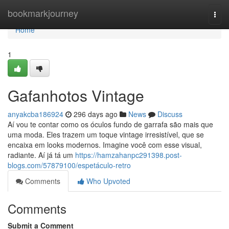
Home
bookmarkjourney
Togg
navi
Home
1
Gafanhotos Vintage
anyakcba186924
296 days ago
News
Discuss
Aí vou te contar como os óculos fundo de garrafa são mais que
uma moda. Eles trazem um toque vintage irresistível, que se
encaixa em looks modernos. Imagine você com esse visual,
radiante. Aí já tá um
https://hamzahanpc291398.post-
blogs.com/57879100/espetáculo-retro
Comments
Who Upvoted
Comments
Submit a Comment