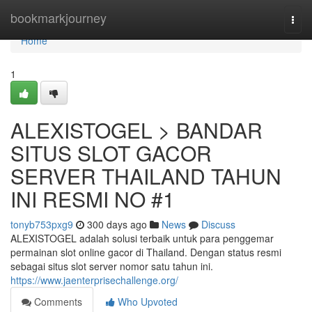
Home
bookmarkjourney
Togg
navi
Home
1
ALEXISTOGEL > BANDAR
SITUS SLOT GACOR
SERVER THAILAND TAHUN
INI RESMI NO #1
tonyb753pxg9
300 days ago
News
Discuss
ALEXISTOGEL adalah solusi terbaik untuk para penggemar
permainan slot online gacor di Thailand. Dengan status resmi
sebagai situs slot server nomor satu tahun ini.
https://www.jaenterprisechallenge.org/
Comments
Who Upvoted