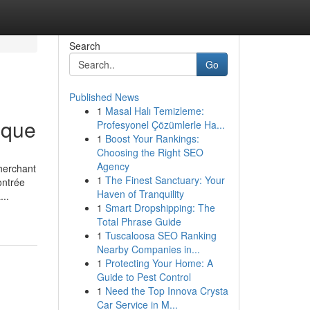
Search
Go
Published News
1
Masal Halı Temizleme:
ique
Profesyonel Çözümlerle Ha...
1
Boost Your Rankings:
Choosing the Right SEO
Agency
herchant
1
The Finest Sanctuary: Your
ontrée
Haven of Tranquility
...
1
Smart Dropshipping: The
Total Phrase Guide
1
Tuscaloosa SEO Ranking
Nearby Companies in...
1
Protecting Your Home: A
Guide to Pest Control
1
Need the Top Innova Crysta
Car Service in M...