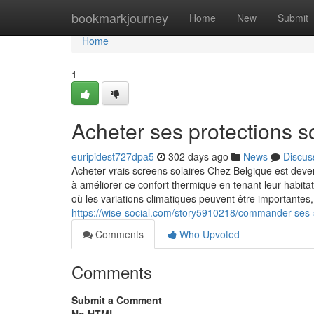
Home
bookmarkjourney
Home
New
Submit
Home
1
Acheter ses protections 
euripidest727dpa5
302 days ago
News
Discus
Acheter vrais screens solaires Chez Belgique est dev
à améliorer ce confort thermique en tenant leur habit
où les variations climatiques peuvent être importantes, 
https://wise-social.com/story5910218/commander-s
Comments
Who Upvoted
Comments
Submit a Comment