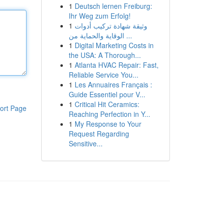
1
Deutsch lernen Freiburg:
Ihr Weg zum Erfolg!
1
وثيقة شهادة تركيب أدوات
الوقاية والحماية من ...
1
Digital Marketing Costs in
the USA: A Thorough...
1
Atlanta HVAC Repair: Fast,
Reliable Service You...
1
Les Annuaires Français :
Guide Essentiel pour V...
1
Critical Hit Ceramics:
ort Page
Reaching Perfection in Y...
1
My Response to Your
Request Regarding
Sensitive...