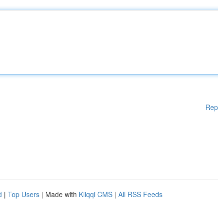
Rep
d
|
Top Users
| Made with
Kliqqi CMS
|
All RSS Feeds