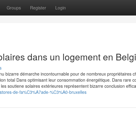
Groups
Register
Login
solaires dans un logement en Belg
s
enu bizarre démarche incontournable pour de nombreux propriétaires c
ation total Dans optimisant leur consommation énergétique. Dans rare c
les soutiene solaires extérieures représentent bizarre conclusion effica
es-stores-de-fa%C3%A7ade-%C3%A0-bruxelles