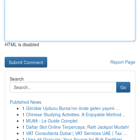
HTML is disabled
Report Page
Search
Go
Published News
1
Görükle Uyducu Bursa'nın önde gelen yayınlı ...
1
Chinese Studying Activities: A Enjoyable Method...
1
MU88 : Le Guide Complet
1
Daftar Slot Online Terpercaya: Raih Jackpot Mudah!
1
VAT Consultants Dubai | VAT Services UAE | Tax ...
1
Urea 46 Granular: Your Source for Bulk Fertilizer