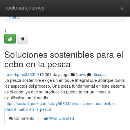
Home
bookmarkjourney
Togg
navi
Home
1
Soluciones sostenibles para el
cebo en la pesca
fraserkgmc343300
307 days ago
News
Discuss
La pesca sostenible exige un enfoque integral que abarque todos
los aspectos del proceso. Una pieza fundamental en este sistema
es el cebo, ya que su producción puede tener un impacto
significativo en el medio
https://social4geek.com/story5983424/soluciones-sostenibles-
para-el-cebo-en-la-pesca
Comments
Who Upvoted