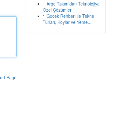
1
Arge Takım'dan Teknolojiye
Özel Çözümler
1
Göcek Rehberi ile Tekne
Turları, Koylar ve Yeme...
ort Page