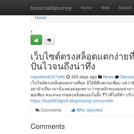
Home
bookmarkjourney
Home
New
Submit
Home
1
เว็บไซต์ตรงสล็อตแตกง่ายที่
ปั่นไวจนถึงน่าทึ่ง
napoleonk307ydi0
305 days ago
News
Discus
เว็บไซต์ตรงสล็อตแตกง่ายที่สุด มิได้มีดีแค่เกมเพียบ แต่
อย่ามัวเสียเวลานั่งเหม่อลอยเพราะว่าทุกคลิกของคุณสามาร
พอเพียง คนเล่นมากสุดๆสล็อตถอนไม่ยั้ง รีวิวดีไม่มีท้า บร
https://lisaz963qpv6.blogmazing.com/profile
Comments
Who Upvoted
Comments