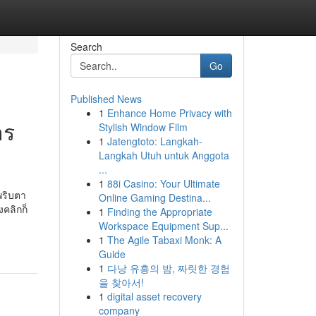
Search
Go
Published News
1
Enhance Home Privacy with
าร
Stylish Window Film
1
Jatengtoto: Langkah-
Langkah Utuh untuk Anggota
...
1
88i Casino: Your Ultimate
พริบตา
Online Gaming Destina...
งคลิกก็
1
Finding the Appropriate
.
Workspace Equipment Sup...
1
The Agile Tabaxi Monk: A
Guide
1
다낭 유흥의 밤, 짜릿한 경험
을 찾아서!
1
digital asset recovery
company