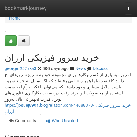
Home
bookmarkjourney
Togg
navi
Home
1
خرید سرور فیزیکی ارزان
georger257vxa3
306 days ago
News
Discuss
امروزه بسیاری از کسب‌وکارها برای مجموعه خود به سراغ سرورهای اچ
پی رفته‌اند که اگر تمایل به خرید سرور hp دارید کافیست باما همراه
باشید. دلایل بسیاری وجود داشته که می‌توان با تکیه برآنها به سمت
استفاده از محصولات این برند رفت. درحقیقت بکارگیری فناوری‌های
نوین، قدرت تجهیزاتی بالا، به‌روز
https://josuej8901.blogrelation.com/44088373/خرید-سرور-فیزیکی-
ارزان
Comments
Who Upvoted
Comments