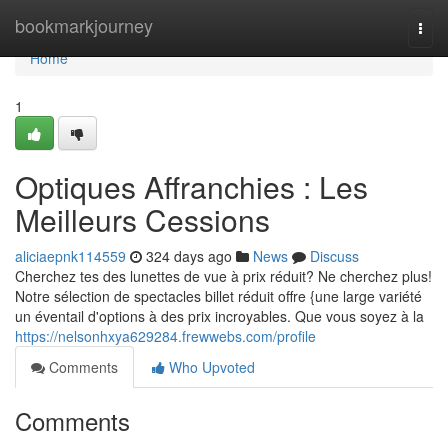
Home
bookmarkjourney
Togg
navi
Home
1
Optiques Affranchies : Les
Meilleurs Cessions
aliciaepnk114559
324 days ago
News
Discuss
Cherchez tes des lunettes de vue à prix réduit? Ne cherchez plus!
Notre sélection de spectacles billet réduit offre {une large variété
un éventail d'options à des prix incroyables. Que vous soyez à la
https://nelsonhxya629284.frewwebs.com/profile
Comments
Who Upvoted
Comments