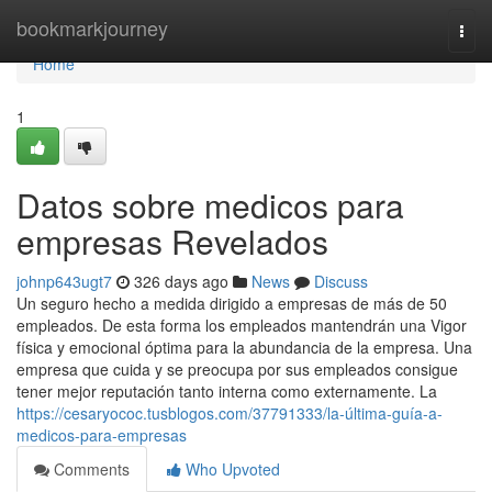
Home
bookmarkjourney
Togg
navi
Home
1
Datos sobre medicos para
empresas Revelados
johnp643ugt7
326 days ago
News
Discuss
Un seguro hecho a medida dirigido a empresas de más de 50
empleados. De esta forma los empleados mantendrán una Vigor
física y emocional óptima para la abundancia de la empresa. Una
empresa que cuida y se preocupa por sus empleados consigue
tener mejor reputación tanto interna como externamente. La
https://cesaryococ.tusblogos.com/37791333/la-última-guía-a-
medicos-para-empresas
Comments
Who Upvoted