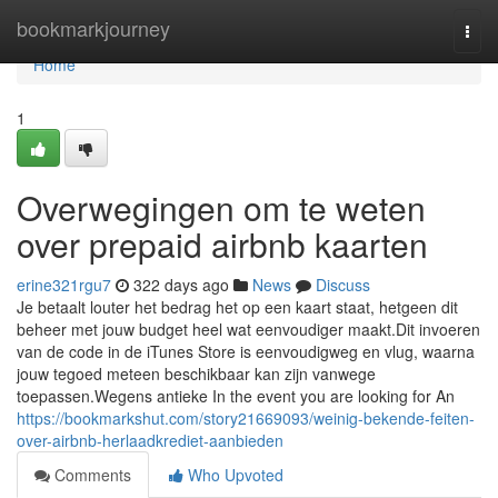
Home
bookmarkjourney
Togg
navi
Home
1
Overwegingen om te weten
over prepaid airbnb kaarten
erine321rgu7
322 days ago
News
Discuss
Je betaalt louter het bedrag het op een kaart staat, hetgeen dit
beheer met jouw budget heel wat eenvoudiger maakt.Dit invoeren
van de code in de iTunes Store is eenvoudigweg en vlug, waarna
jouw tegoed meteen beschikbaar kan zijn vanwege
toepassen.Wegens antieke In the event you are looking for An
https://bookmarkshut.com/story21669093/weinig-bekende-feiten-
over-airbnb-herlaadkrediet-aanbieden
Comments
Who Upvoted