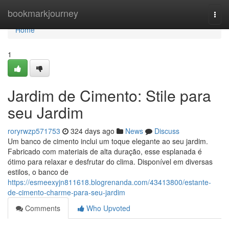
Home
bookmarkjourney
Togg
navi
Home
1
Jardim de Cimento: Stile para
seu Jardim
roryrwzp571753
324 days ago
News
Discuss
Um banco de cimento inclui um toque elegante ao seu jardim.
Fabricado com materiais de alta duração, esse esplanada é
ótimo para relaxar e desfrutar do clima. Disponível em diversas
estilos, o banco de
https://esmeexyjn811618.blogrenanda.com/43413800/estante-
de-cimento-charme-para-seu-jardim
Comments
Who Upvoted