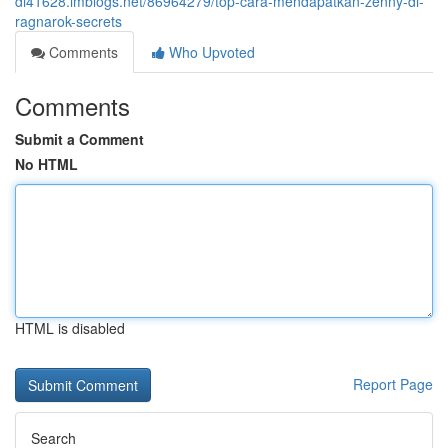
di41628.imblogs.net/86964279/top-cara-mendapatkan-zenny-di-
ragnarok-secrets
Comments
Who Upvoted
Comments
Submit a Comment
No HTML
HTML is disabled
Report Page
Search