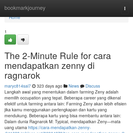
Home
bookmarkjourney
Togg
navi
Home
1
The 2-Minute Rule for cara
mendapatkan zenny di
ragnarok
maryc814sai7
323 days ago
News
Discuss
Langkah awal yang menentukan dalam farming Zeny adalah
memilih occupation yang tepat. Beberapa career yang dikenal
efektif untuk farming antara lain: Farming Zeny akan lebih efisien
jika kamu menggunakan perlengkapan dan kartu yang
mendukung. Beberapa kartu yang bisa membantu antara lain:
Dalam dunia Ragnarok M: Typical, mendapatkan Zeny—mata
uang utama
https://cara-mendapatkan-zenny-