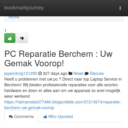
Home
bookmarkjourney
Togg
navi
Home
1
PC Reparatie Berchem : Uw
Gemak Voorop!
jaysontcvg121295
327 days ago
News
Discuss
Heeft u problemen met uw pc ? Direct naar top Laptop Service in
Berchem! Wij bieden professionele reparaties voor alle soorten
hardware en doen er alles aan om uw apparaat zo snel mogelijk
weer werkend
https://haimameks377480.blogscribble.com/37213674/reparatie-
berchem-uw-gemak-voorop
Comments
Who Upvoted