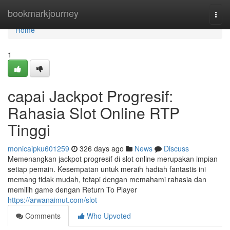
Home
bookmarkjourney
Togg
navi
Home
1
capai Jackpot Progresif:
Rahasia Slot Online RTP
Tinggi
monicaipku601259
326 days ago
News
Discuss
Memenangkan jackpot progresif di slot online merupakan impian
setiap pemain. Kesempatan untuk meraih hadiah fantastis ini
memang tidak mudah, tetapi dengan memahami rahasia dan
memilih game dengan Return To Player
https://arwanaimut.com/slot
Comments
Who Upvoted