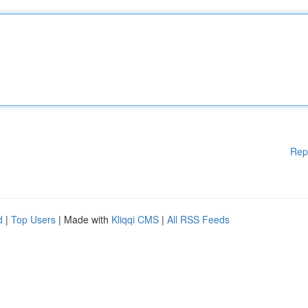
Rep
d
|
Top Users
| Made with
Kliqqi CMS
|
All RSS Feeds