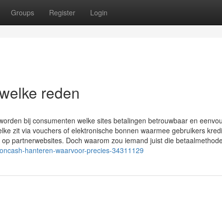
Groups
Register
Login
welke reden
geworden bij consumenten welke sites betalingen betrouwbaar en eenv
elke zit via vouchers of elektronische bonnen waarmee gebruikers kred
n op partnerwebsites. Doch waarom zou iemand juist die betaalmethod
etoncash-hanteren-waarvoor-precies-34311129