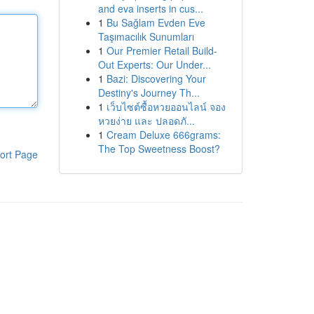
and eva inserts in cus...
1
Bu Sağlam Evden Eve
Taşımacılık Sunumları
1
Our Premier Retail Build-
Out Experts: Our Under...
1
Bazi: Discovering Your
Destiny's Journey Th...
1
เว็บไซต์ซื้อหวยออนไลน์ จอง
หวยง่าย และ ปลอดภั...
1
Cream Deluxe 666grams:
The Top Sweetness Boost?
ort Page