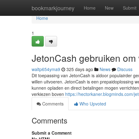
Home
bookmarkjourney
Home
New
Submit
Home
1
JetonCash gebruiken om 
waltp654yma9
325 days ago
News
Discuss
Dit toepassing van JetonCash is aldoor populairder 
willen uitvoeren. JetonCash is een prepaidoplossing w
kunnen opladen en direct betalingen mogen verrichte
verkiezen boven
https://hectorkaner.blogminds.com/j
Comments
Who Upvoted
Comments
Submit a Comment