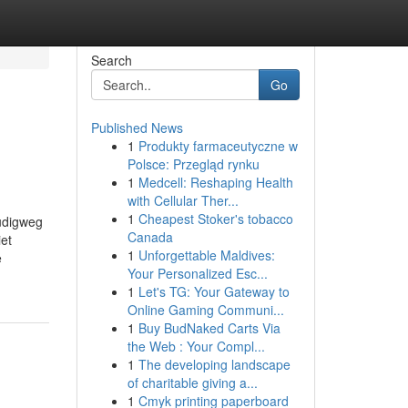
Search
Go
Published News
1
Produkty farmaceutyczne w
Polsce: Przegląd rynku
1
Medcell: Reshaping Health
with Cellular Ther...
1
Cheapest Stoker's tobacco
oudigweg
Canada
iet
1
Unforgettable Maldives:
e
Your Personalized Esc...
1
Let's TG: Your Gateway to
Online Gaming Communi...
1
Buy BudNaked Carts Via
the Web : Your Compl...
1
The developing landscape
of charitable giving a...
1
Cmyk printing paperboard