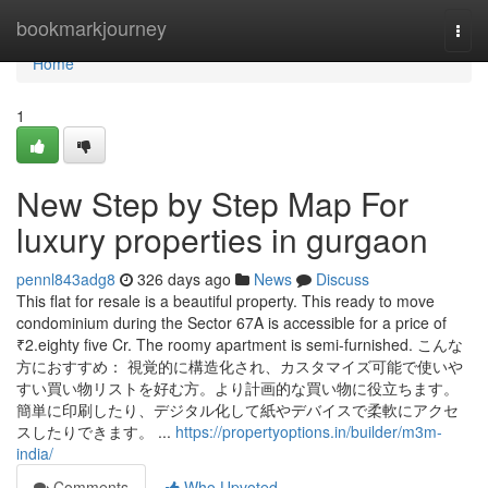
Home
bookmarkjourney
Togg
navi
Home
1
New Step by Step Map For
luxury properties in gurgaon
pennl843adg8
326 days ago
News
Discuss
This flat for resale is a beautiful property. This ready to move
condominium during the Sector 67A is accessible for a price of
₹2.eighty five Cr. The roomy apartment is semi-furnished. こんな
方におすすめ： 視覚的に構造化され、カスタマイズ可能で使いや
すい買い物リストを好む方。より計画的な買い物に役立ちます。
簡単に印刷したり、デジタル化して紙やデバイスで柔軟にアクセ
スしたりできます。 ...
https://propertyoptions.in/builder/m3m-
india/
Comments
Who Upvoted