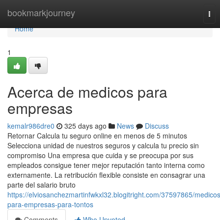
Home
bookmarkjourney
Tog
nav
Home
1
Acerca de medicos para
empresas
kemalr986dre0
325 days ago
News
Discuss
Retornar Calcula tu seguro online en menos de 5 minutos
Selecciona unidad de nuestros seguros y calcula tu precio sin
compromiso Una empresa que cuida y se preocupa por sus
empleados consigue tener mejor reputación tanto interna como
externamente. La retribución flexible consiste en consagrar una
parte del salario bruto
https://elviosanchezmartinfwkxl32.blogitright.com/37597865/medicos
para-empresas-para-tontos
Comments
Who Upvoted