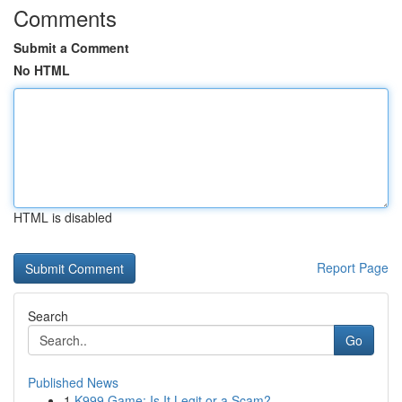
Comments
Submit a Comment
No HTML
HTML is disabled
Report Page
Search
Go
Published News
1
K999 Game: Is It Legit or a Scam?